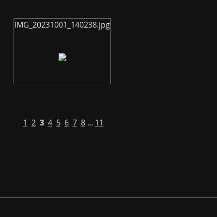
IMG_20231001_140238.jpg
1
2
3
4
5
6
7
8
...
11